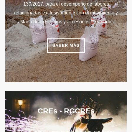
130/2017, para el desempeño de labores
relacionadas exclusivamente con el movimiento y
traslado de explosivos y accesorios de voladura.
SABER MÁS
CREs - RGCREs