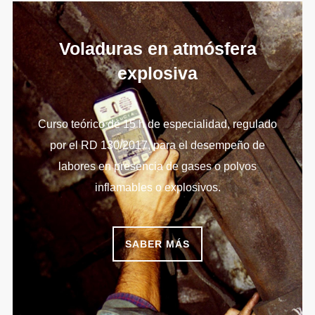
Voladuras en atmósfera
explosiva
Curso teórico de 15 h de especialidad, regulado
por el RD 130/2017, para el desempeño de
labores en presencia de gases o polvos
inflamables o explosivos.
SABER MÁS