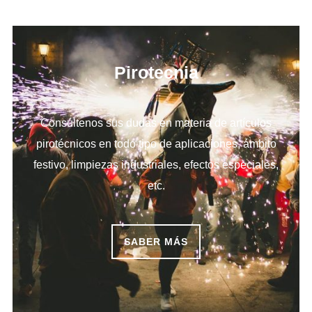
Pirotecnia
Consúltenos sus dudas en materia de artículos
pirotécnicos en todo tipo de aplicaciones, ámbito
festivo, limpiezas industriales, efectos especiales,
etc.
SABER MÁS