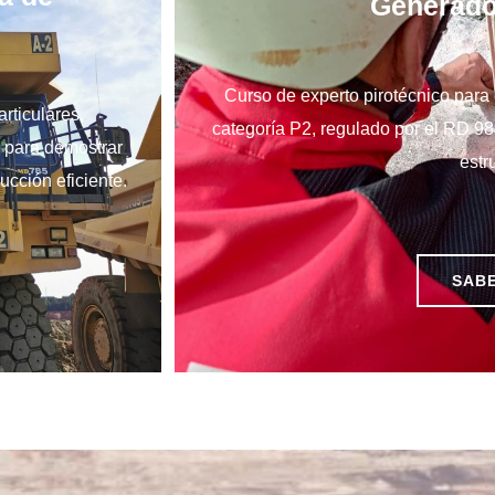
Generado
Curso de experto pirotécnico para
rticulares,
categoría P2, regulado por el RD 98
s para demostrar
estr
cción eficiente.
SAB