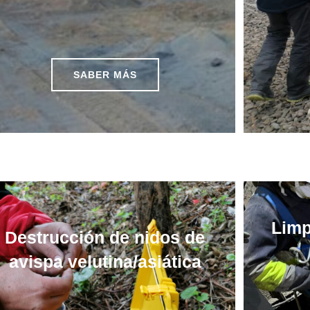
SABER MÁS
Limp
Destrucción de nidos de
avispa velutina/asiática