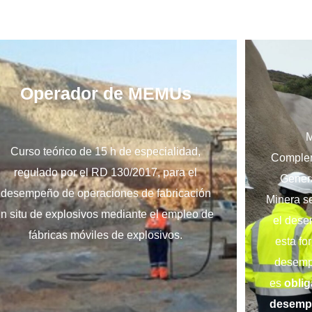
Operador de MEMUs
M
Curso teórico de 15 h de especialidad,
Complem
regulado por el RD 130/2017, para el
Gener
desempeño de operaciones de fabricación
Minera s
in situ de explosivos mediante el empleo de
el dese
fábricas móviles de explosivos.
esta fo
desempe
es
oblig
desempe