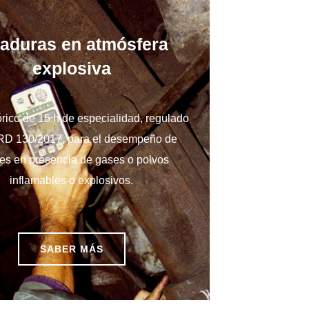
laduras en atmósfera
explosiva
rico de 15 h de especialidad, regulado
 RD 130/2017, para el desempeño de
res en presencia de gases o polvos
inflamables o explosivos.
SABER MÁS