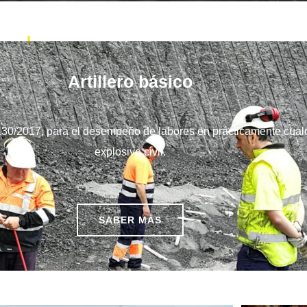
Artillero básico
 130/2017, para el desempeño de labores en prácticamente cualq
explosivo civil.
SABER MÁS