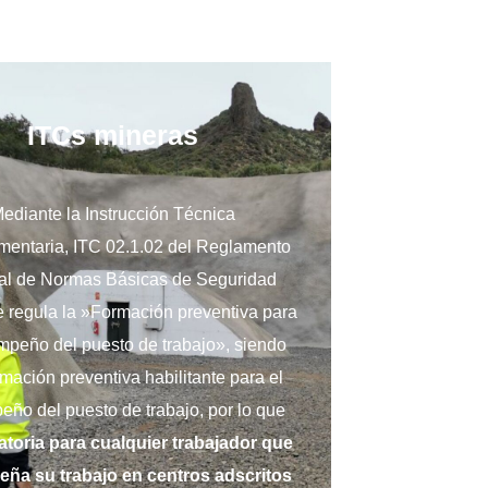
ITCs mineras
ediante la Instrucción Técnica
entaria, ITC 02.1.02 del Reglamento
al de Normas Básicas de Seguridad
e regula la »Formación preventiva para
mpeño del puesto de trabajo», siendo
rmación preventiva habilitante para el
ño del puesto de trabajo, por lo que
atoria para cualquier trabajador que
ña su trabajo en centros adscritos