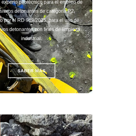
 experto pirotécnico para el empleo de
sitivos detonantes de categoría P2,
o por el RD 989/2015, para el uso de
tivos detonantes con fines de limpieza
industrial.
SABER MÁS