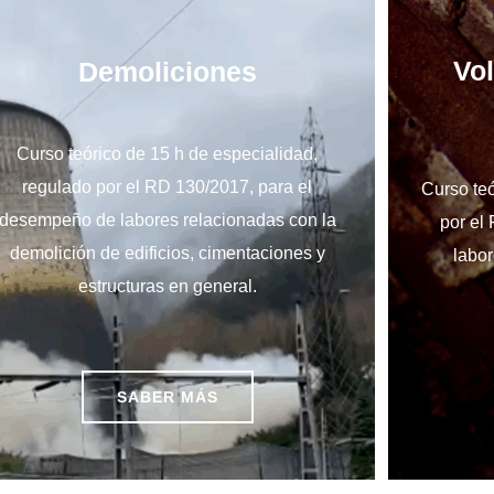
Vo
Demoliciones
Curso teórico de 15 h de especialidad,
regulado por el RD 130/2017, para el
Curso teó
desempeño de labores relacionadas con la
por el
demolición de edificios, cimentaciones y
labo
estructuras en general.
SABER MÁS