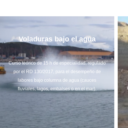
Voladuras bajo el agua
Curso teórico de 15 h de especialidad, regulado
por el RD 130/2017, para el desempeño de
labores bajo columna de agua (cauces
fluviales, lagos, embalses o en el mar).