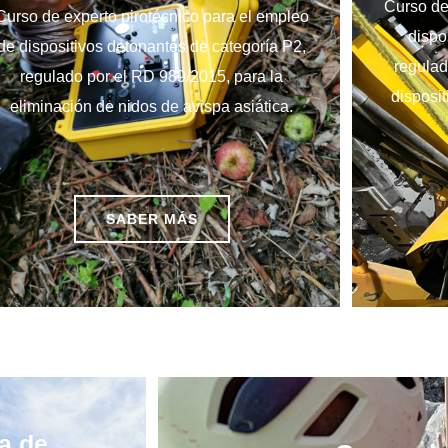
Curso de
Curso de experto pirotécnico para el empleo
dispo
de dispositivos detonantes de categoría P2,
regulad
regulado por el RD 989/2015, para la
disposi
eliminación de nidos de avispa asiática.
SABER MÁS
a de