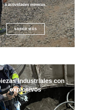
a actividades mineras
.
SABER MÁS
iezas industriales con
explosivos