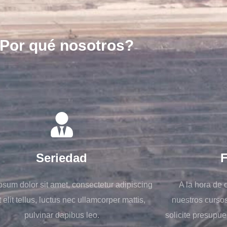
Por qué nosotros?
Seriedad
F
psum dolor sit amet, consectetur adipiscing
A la hora de 
Ut elit tellus, luctus nec ullamcorper mattis,
nuestros cursos
pulvinar dapibus leo.
solicite presupue