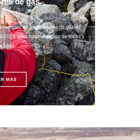
res de gas
 el empleo de generadores de gas de
9/2015, para fragmentación de rocas y
ucturas
ER MÁS