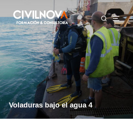
Saltar
al
Buscar:
ALTERN
contenido
Voladuras bajo el agua 4