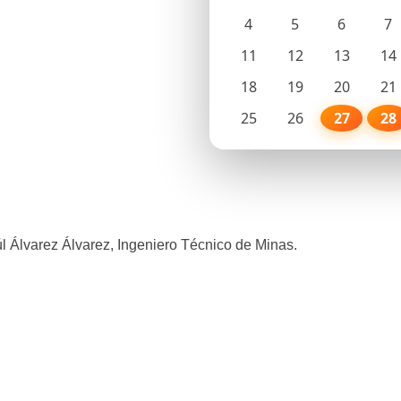
4
5
6
7
11
12
13
14
18
19
20
21
25
26
27
28
úl Álvarez Álvarez, Ingeniero Técnico de Minas.