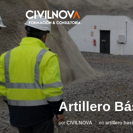
Artillero B
por
CIVILNOVA
en
artillero bas