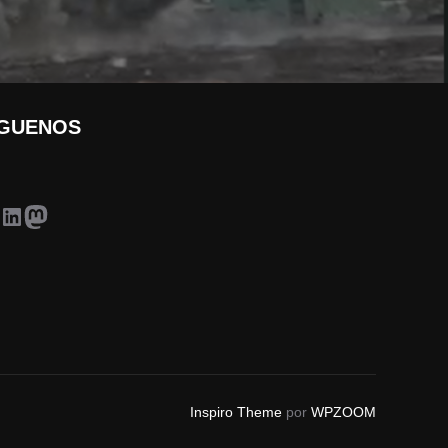
ÍGUENOS
acebook
LinkedIn
Mastodon
Inspiro Theme
por
WPZOOM