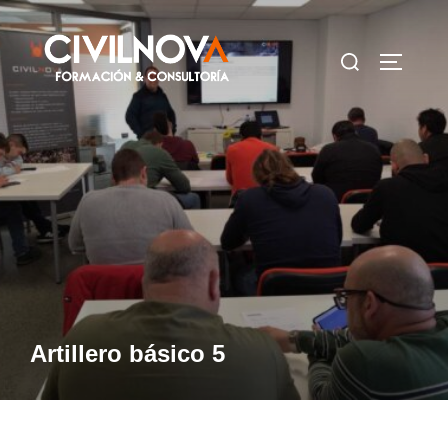
Saltar
al
Buscar:
ALTERN
contenido
Artillero básico 5