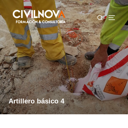
Saltar
al
Buscar:
ALTERN
contenido
Artillero básico 4