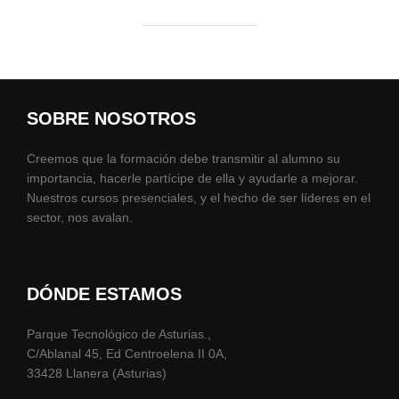
SOBRE NOSOTROS
Creemos que la formación debe transmitir al alumno su
importancia, hacerle partícipe de ella y ayudarle a mejorar.
Nuestros cursos presenciales, y el hecho de ser líderes en el
sector, nos avalan.
DÓNDE ESTAMOS
Parque Tecnológico de Asturias.,
C/Ablanal 45, Ed Centroelena II 0A,
33428 Llanera (Asturias)