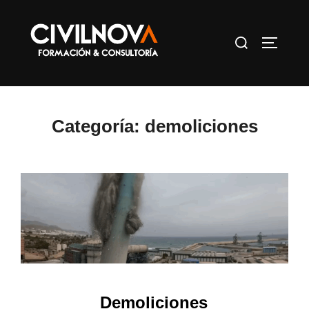
Saltar
al
Buscar:
ALTERN
contenido
Categoría:
demoliciones
Demoliciones