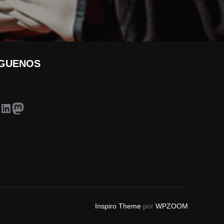
ÍGUENOS
acebook
LinkedIn
Mastodon
Inspiro Theme
por
WPZOOM