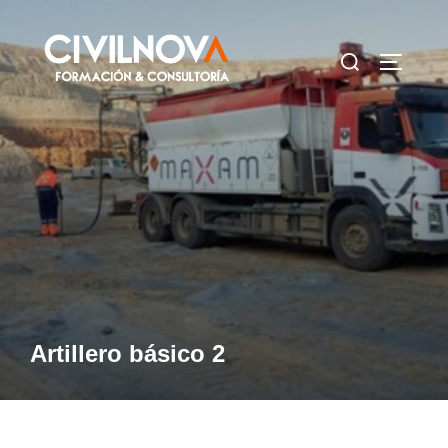
Saltar
al
Buscar:
ALTERN
contenido
Artillero básico 2